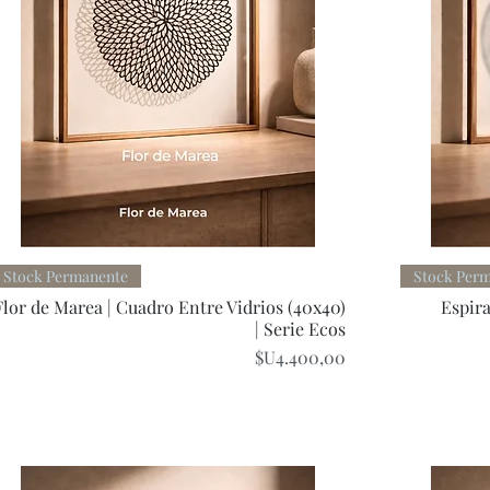
Quick View
Stock Permanente
Stock Per
Flor de Marea | Cuadro Entre Vidrios (40x40)
Espira
| Serie Ecos
Price
$U4.400,00