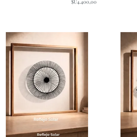
Price
$U4.400,00