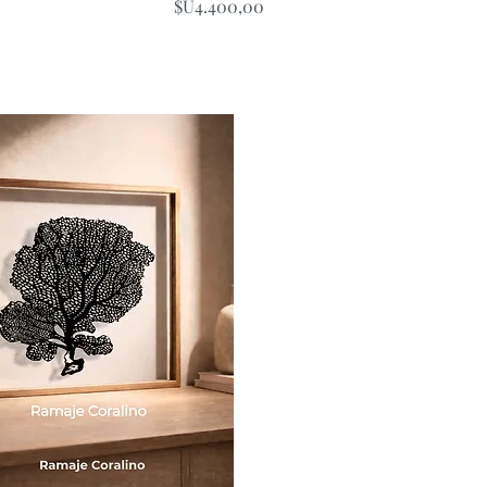
Price
$U4.400,00