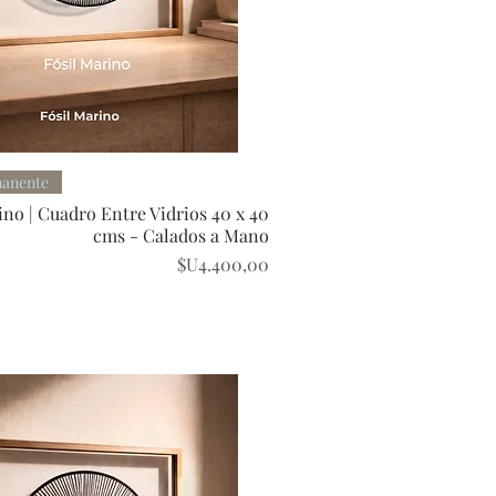
Quick View
manente
ino | Cuadro Entre Vidrios 40 x 40
cms - Calados a Mano
Price
$U4.400,00