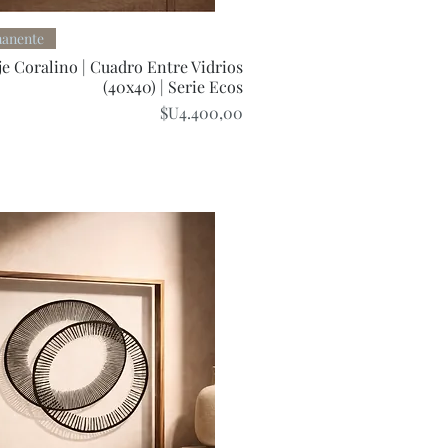
Quick View
manente
e Coralino | Cuadro Entre Vidrios
(40x40) | Serie Ecos
Price
$U4.400,00