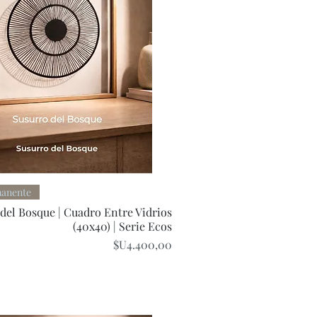
Quick View
manente
del Bosque | Cuadro Entre Vidrios
(40x40) | Serie Ecos
Price
$U4.400,00