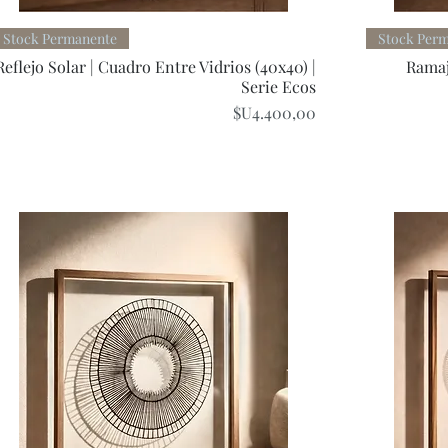
Quick View
Stock Permanente
Stock Per
Reflejo Solar | Cuadro Entre Vidrios (40x40) |
Ramaj
Serie Ecos
Price
$U4.400,00