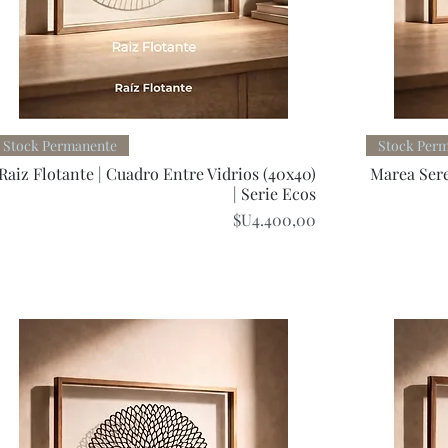
Quick View
Stock Permanente
Stock Per
Raiz Flotante | Cuadro Entre Vidrios (40x40)
Marea Sere
| Serie Ecos
Price
$U4.400,00