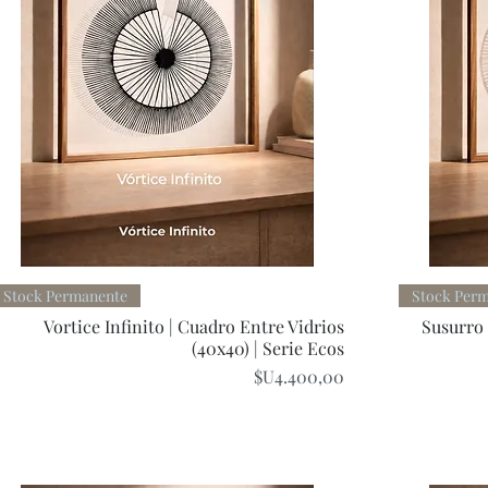
Quick View
Stock Permanente
Stock Per
Vortice Infinito | Cuadro Entre Vidrios
Susurro 
(40x40) | Serie Ecos
Price
$U4.400,00