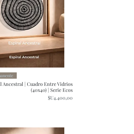
Quick View
manente
l Ancestral | Cuadro Entre Vidrios
(40x40) | Serie Ecos
Price
$U4.400,00