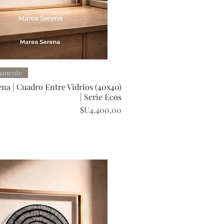
Quick View
manente
na | Cuadro Entre Vidrios (40x40)
| Serie Ecos
Price
$U4.400,00