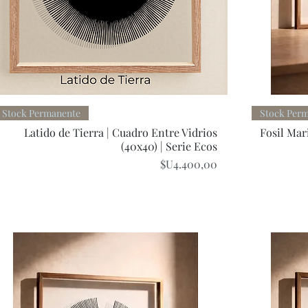
Quick View
Stock Permanente
Stock Per
Latido de Tierra | Cuadro Entre Vidrios
Fosil Mar
(40x40) | Serie Ecos
Price
$U4.400,00