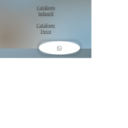
Catálogo
Infantil
Catálogo
Deco
COMO
COLGAR
CUADROS??
Baja una guía fácil