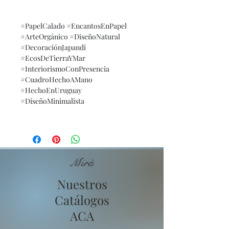
#PapelCalado #EncantosEnPapel
#ArteOrgánico #DiseñoNatural
#DecoraciónJapandi
#EcosDeTierraYMar
#InteriorismoConPresencia
#CuadroHechoAMano
#HechoEnUruguay
#DiseñoMinimalista
Mirá
Nuestros
Catálogos
ACA