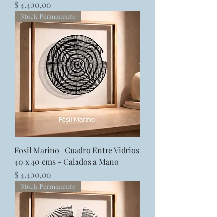
Precio
$ 4.400,00
Stock Permanente
Fosil Marino | Cuadro Entre Vidrios
40 x 40 cms - Calados a Mano
Precio
$ 4.400,00
Stock Permanente