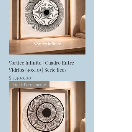
Vortice Infinito | Cuadro Entre
Vidrios (40x40) | Serie Ecos
Precio
$ 4.400,00
Stock Permanente