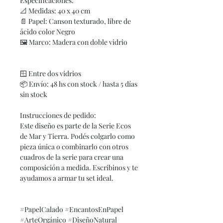
Especificaciones:
📐
Medidas: 40 x 40 cm
📄
Papel: Canson texturado, libre de
ácido color Negro
🖼
Marco: Madera con doble vidrio
🪟
Entre dos vidrios
📦
Envío: 48 hs con stock / hasta 5 días
sin stock
Instrucciones de pedido:
Este diseño es parte de la Serie Ecos
de Mar y Tierra. Podés colgarlo como
pieza única o combinarlo con otros
cuadros de la serie para crear una
composición a medida. Escribinos y te
ayudamos a armar tu set ideal.
#PapelCalado #EncantosEnPapel
#ArteOrgánico #DiseñoNatural