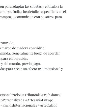
 para adaptar las siluetas y el título a la
orar. Indica los detalles específicos en el
 compra, o comunicate con nosotros para
texturado.
n marco de madera con vidrio.
agenda. Generalmente luego de acordar
s para elaboración.
y y del mundo, previo pago.
das para crear un efecto tridimensional y
rsonalizados #TributoalasProfesiones
Personalizada #ArtesaniaEnPapel
#EnvíosInternacionales #ArteCalado