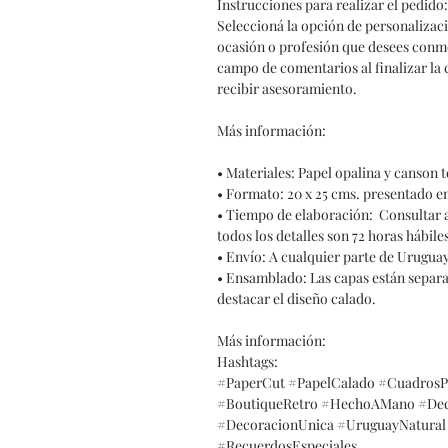
Instrucciones para realizar el pedido:
Seleccioná la opción de personalización
ocasión o profesión que desees conmem
campo de comentarios al finalizar la
recibir asesoramiento.
Más información:
• Materiales: Papel opalina y canson 
• Formato: 20 x 25 cms. presentado e
• Tiempo de elaboración: Consultar 
todos los detalles son 72 horas hábile
• Envío: A cualquier parte de Urugua
• Ensamblado: Las capas están separa
destacar el diseño calado.
Más información:
Hashtags:
#PaperCut #PapelCalado #CuadrosPe
#BoutiqueRetro #HechoAMano #Deco
#DecoracionUnica #UruguayNatural 
#RecuerdosEspeciales