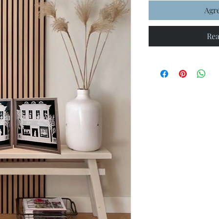
Agre
Rea