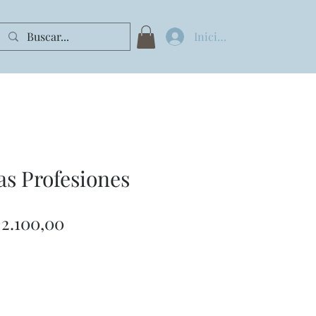
Iniciar sesión
las Profesiones
ecio
Precio
 2.100,00
de
oferta