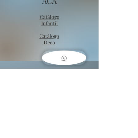
ACA
Catálogo
Infantil
Catálogo
Deco
COMO
COLGAR
CUADROS??
Baja una guía fácil