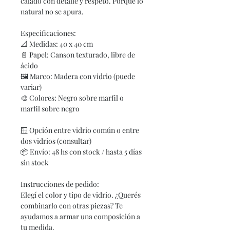
calado con detalle y respeto. Porque lo
natural no se apura.
Especificaciones:
📐
Medidas: 40 x 40 cm
📄
Papel: Canson texturado, libre de
ácido
🖼
Marco: Madera con vidrio (puede
variar)
🎨
Colores: Negro sobre marfil o
marfil sobre negro
🪟
Opción entre vidrio común o entre
dos vidrios (consultar)
📦
Envío: 48 hs con stock / hasta 5 días
sin stock
Instrucciones de pedido:
Elegí el color y tipo de vidrio. ¿Querés
combinarlo con otras piezas? Te
ayudamos a armar una composición a
tu medida.