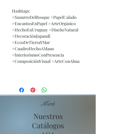
Hashtags:
#SusurroDelBosque #PapelCalado
#EncantosEnPapel #ArteOrgánico
#HechoEnUruguay #DiseñoNatural
#DecoraciónJapandi
#EcosDeTierraYMar
#CuadroHechoAMano
#InteriorismoConPresencia
#ComposiciónVisual #ArteConAlma
Mirá
Nuestros
Catálogos