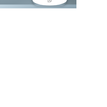
COMO
COLGAR
CUADROS??
Baja una guía fácil
encantosenpapeluy@gmail.com
+598 094444953