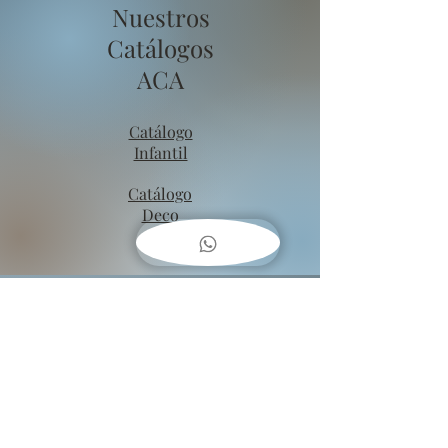
Nuestros
Catálogos
ACA
Catálogo
Infantil
Catálogo
Deco
COMO
COLGAR
CUADROS??