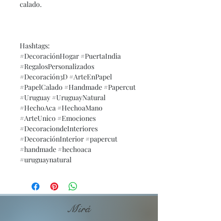
calado.
Hashtags:
#DecoraciónHogar #PuertaIndia
#RegalosPersonalizados
#Decoración3D #ArteEnPapel
#PapelCalado #Handmade #Papercut
#Uruguay #UruguayNatural
#HechoAca #HechoaMano
#ArteUnico #Emociones
#DecoraciondeInteriores
#DecoraciónInterior #papercut
#handmade #hechoaca
#uruguaynatural
Mirá