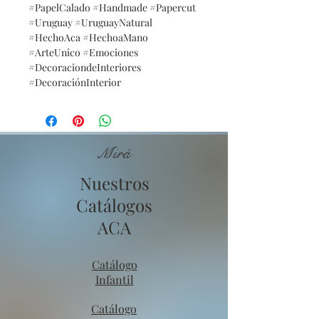
#PapelCalado #Handmade #Papercut
#Uruguay #UruguayNatural
#HechoAca #HechoaMano
#ArteUnico #Emociones
#DecoraciondeInteriores
#DecoraciónInterior
Mirá
Nuestros
Catálogos
ACA
Catálogo
Infantil
Catálogo