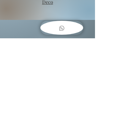
Deco
COMO
COLGAR
CUADROS??
Baja una guía fácil
encantosenpapeluy@gmail.com