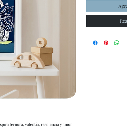
Agre
Rea
pira ternura, valentía, resiliencia y amor