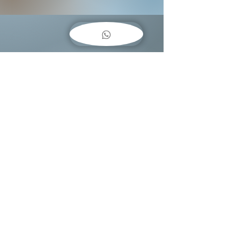
COMO
COLGAR
CUADROS??
Baja una guía fácil
encantosenpapeluy@gmail.com
+598 094444953