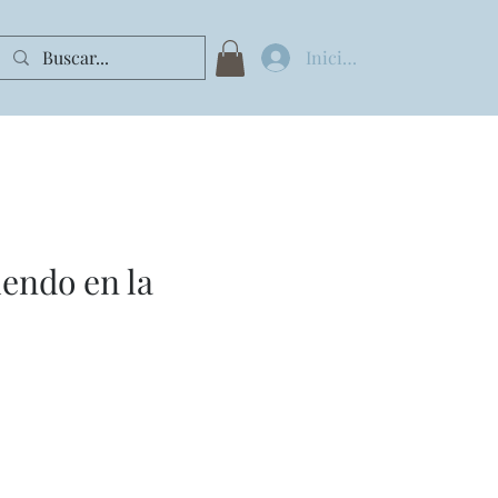
Iniciar sesión
endo en la
cio