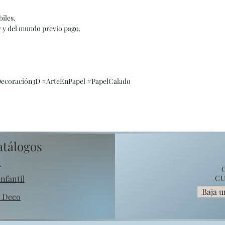
iles.
y y del mundo previo pago.
Decoración3D #ArteEnPapel #PapelCalado
atálogos
A
nfantil
CU
Baja u
o Deco