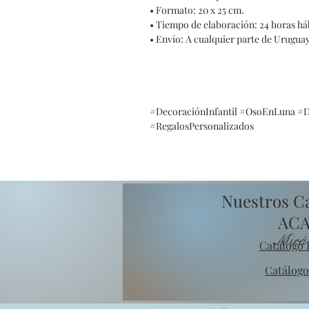
• Formato: 20 x 25 cm.
• Tiempo de elaboración: 24 horas háb
• Envío: A cualquier parte de Urugua
#DecoraciónInfantil #OsoEnLuna #
#RegalosPersonalizados
Nuestros C
AC
Mirá
Catálogo I
Catálog