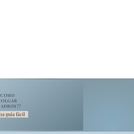
COMO
COLGAR
ADROS??
na guía fácil