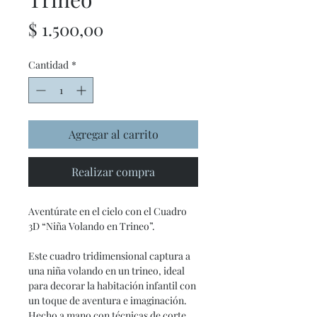
Precio
$ 1.500,00
Cantidad
*
Agregar al carrito
Realizar compra
Aventúrate en el cielo con el Cuadro
3D “Niña Volando en Trineo”.
Este cuadro tridimensional captura a
una niña volando en un trineo, ideal
para decorar la habitación infantil con
un toque de aventura e imaginación.
Hecho a mano con técnicas de corte