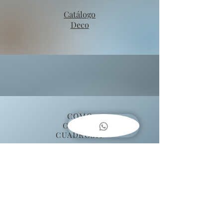
Catálogo
Deco
COMO
COLGAR
CUADROS??
Baja una guía fácil