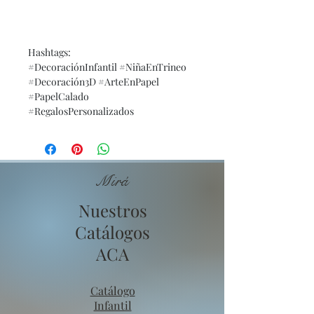
Hashtags:
#DecoraciónInfantil #NiñaEnTrineo
#Decoración3D #ArteEnPapel
#PapelCalado
#RegalosPersonalizados
Mirá
Nuestros
Catálogos
ACA
Catálogo
Infantil