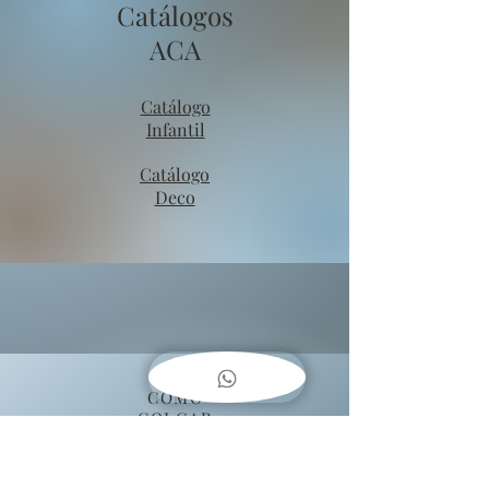
Catálogos
ACA
Catálogo
Infantil
Catálogo
Deco
COMO
COLGAR
CUADROS??
Baja una guía fácil