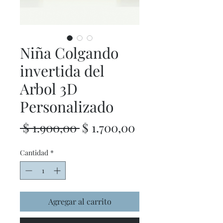
Niña Colgando
invertida del
Arbol 3D
Personalizado
Precio
Precio
 $ 1.900,00 
$ 1.700,00
de
Cantidad
*
oferta
Agregar al carrito