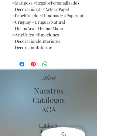
#Mariposa #RegalosPersonalizados
#Decoración3D #ArteEnPapel
#PapelCalado #Handmade #Papercut
#Uruguay #UruguayNatural
#HechoAca #HechoaMano
#ArteUnico #Emociones
#DecoraciondeInteriores
#DecoraciónInterior
Mirá
Nuestros
Catálogos
ACA
Catálogo
Infantil