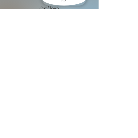
Catálogo
Deco
COMO
COLGAR
CUADROS??
Baja una guía fácil