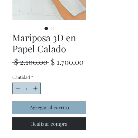
Mariposa 3D en
Papel Calado
Precio
Precio
 $ 2.100,00 
$ 1.700,00
de
Cantidad
*
oferta
Agregar al carrito
Realizar compra