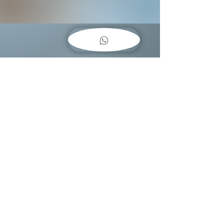
COMO
COLGAR
CUADROS??
Baja una guía fácil
encantosenpapeluy@gmail.com
+598 094444953