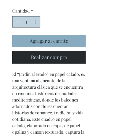
de
Cantidad
*
oferta
Agregar al carrito
Realizar compra
El “Jardín Elevado” en papel calado, es
una ventana al encanto de la
arquitectura clásica que se encuentra
en rincones históricos de ciudades
mediterráneas, donde los balcones
adornados con flores cuentan
historias de romance, tradición y vida
cotidiana. Este cuadro en papel
calado, elaborado en capas de papel
opalina y canson texturado, captura la