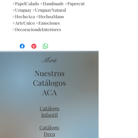
#PapelCalado #Handmade #Papercut
#Uruguay #UruguayNatural
#HechoAca #HechoaMano
#ArteUnico #Emociones
#DecoraciondeInteriores
Mirá
Nuestros
Catálogos
ACA
Catálogo
Infantil
Catálogo
Deco