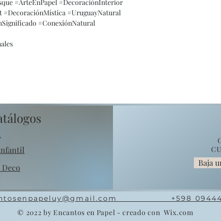
que #ArteEnPapel #DecoraciónInterior
 #DecoraciónMística #UruguayNatural
ignificado #ConexiónNatural
nales
atálogos
A
nfantil
CU
Baja u
o Deco
antosenpapeluy@gmail.com +598 09444
© 2022 by Encantos en Papel - creado con
Wix.com