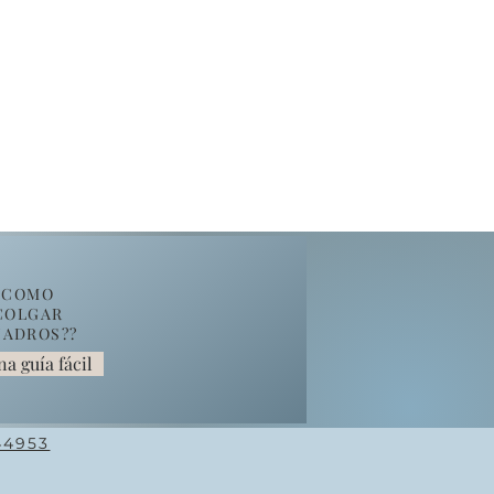
COMO
COLGAR
ADROS??
na guía fácil
4953