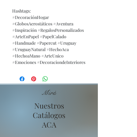
Hashtags:
#DecoraciónHogar
#GlobosAerostáticos #Aventura
#Inspiración #RegalosPersonalizados
#ArteEnPapel #PapelCalado
#Handmade #Papercut #Uruguay
#UruguayNatural #HechoAca
#HechoaMano #ArteUnico
#Emociones #DecoraciondeInteriores
Mirá
Nuestros
Catálogos
ACA