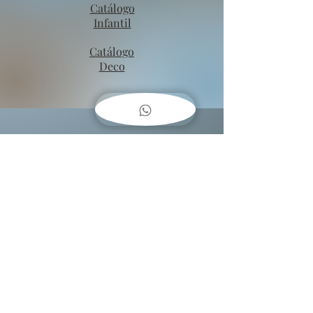
Catálogo
Infantil
Catálogo
Deco
COMO
COLGAR
CUADROS??
Baja una guía fácil