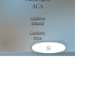
ACA
Catálogo
Infantil
Catálogo
Deco
COMO
COLGAR
CUADROS??
Baja una guía fácil