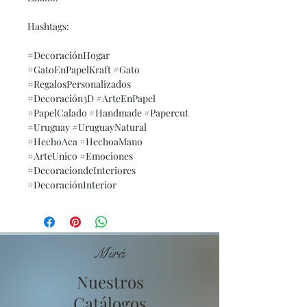
Hashtags:
#DecoraciónHogar
#GatoEnPapelKraft #Gato
#RegalosPersonalizados
#Decoración3D #ArteEnPapel
#PapelCalado #Handmade #Papercut
#Uruguay #UruguayNatural
#HechoAca #HechoaMano
#ArteUnico #Emociones
#DecoraciondeInteriores
#DecoraciónInterior
Mirá
Nuestros
Catálogos