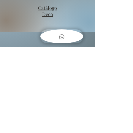
Catálogo
Deco
COMO
COLGAR
CUADROS??
Baja una guía fácil