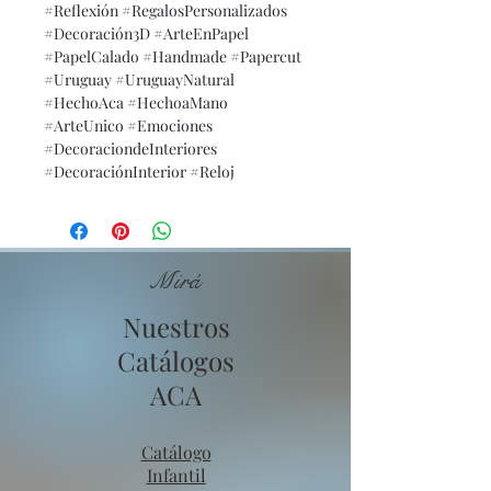
#Reflexión #RegalosPersonalizados
#Decoración3D #ArteEnPapel
#PapelCalado #Handmade #Papercut
#Uruguay #UruguayNatural
#HechoAca #HechoaMano
#ArteUnico #Emociones
#DecoraciondeInteriores
#DecoraciónInterior #Reloj
Mirá
Nuestros
Catálogos
ACA
Catálogo
Infantil