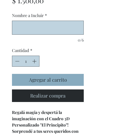
Precio
$ 1.500,00
Nombre a Incluir
*
0/6
Cantidad
*
Agregar al carrito
Realizar compra
Regalá magia y despertá la
imaginación con el Cuadro 3D
Personalizado "El Principito"!
Sorprendé a tus seres queridos con