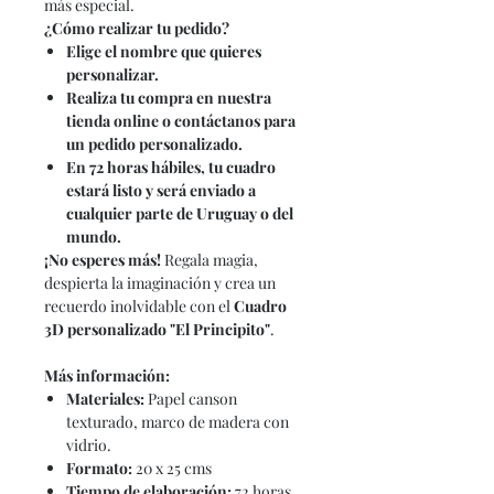
más especial.
¿Cómo realizar tu pedido?
Elige el nombre que quieres
personalizar.
Realiza tu compra en nuestra
tienda online o contáctanos para
un pedido personalizado.
En 72 horas hábiles, tu cuadro
estará listo y será enviado a
cualquier parte de Uruguay o del
mundo.
¡No esperes más!
Regala magia,
despierta la imaginación y crea un
recuerdo inolvidable con el
Cuadro
3D personalizado "El Principito"
.
Más información:
Materiales:
Papel canson
texturado, marco de madera con
vidrio.
Formato:
20 x 25 cms
Tiempo de elaboración:
72 horas