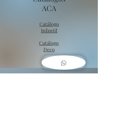
ACA
Catálogo
Infantil
Catálogo
Deco
COMO
COLGAR
CUADROS??
Baja una guía fácil