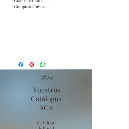
#CuadroArtesanal
#ComposiciónVisual
Mirá
Nuestros
Catálogos
ACA
Catálogo
Infantil