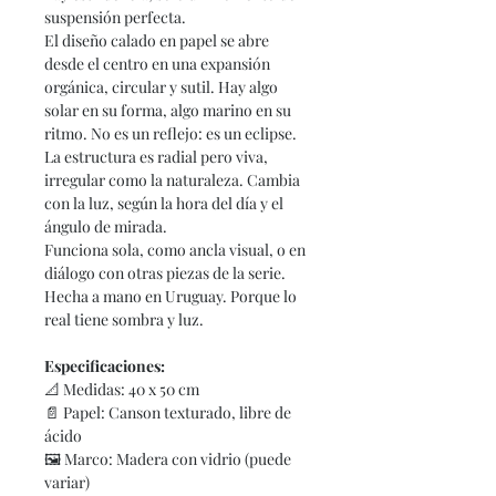
suspensión perfecta.
El diseño calado en papel se abre
desde el centro en una expansión
orgánica, circular y sutil. Hay algo
solar en su forma, algo marino en su
ritmo. No es un reflejo: es un eclipse.
La estructura es radial pero viva,
irregular como la naturaleza. Cambia
con la luz, según la hora del día y el
ángulo de mirada.
Funciona sola, como ancla visual, o en
diálogo con otras piezas de la serie.
Hecha a mano en Uruguay. Porque lo
real tiene sombra y luz.
Especificaciones:
📐
Medidas: 40 x 50 cm
📄
Papel: Canson texturado, libre de
ácido
🖼
Marco: Madera con vidrio (puede
variar)