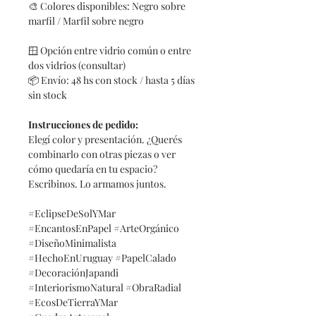
🎨
Colores disponibles: Negro sobre
marfil / Marfil sobre negro
🪟
Opción entre vidrio común o entre
dos vidrios (consultar)
📦
Envío: 48 hs con stock / hasta 5 días
sin stock
Instrucciones de pedido:
Elegí color y presentación. ¿Querés
combinarlo con otras piezas o ver
cómo quedaría en tu espacio?
Escribinos. Lo armamos juntos.
#EclipseDeSolYMar
#EncantosEnPapel #ArteOrgánico
#DiseñoMinimalista
#HechoEnUruguay #PapelCalado
#DecoraciónJapandi
#InteriorismoNatural #ObraRadial
#EcosDeTierraYMar