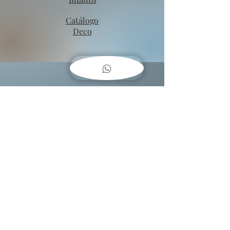
Catálogo
Deco
COMO
COLGAR
CUADROS??
Baja una guía fácil