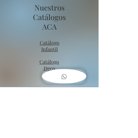
Nuestros
Catálogos
ACA
Catálogo
Infantil
Catálogo
Deco
COMO
COLGAR
CUADROS??