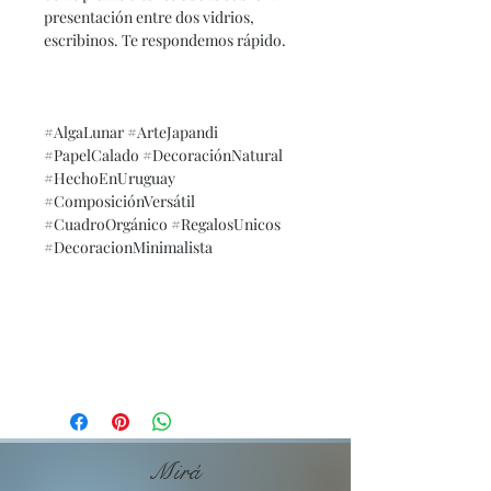
presentación entre dos vidrios,
escribinos. Te respondemos rápido.
#AlgaLunar #ArteJapandi
#PapelCalado #DecoraciónNatural
#HechoEnUruguay
#ComposiciónVersátil
#CuadroOrgánico #RegalosUnicos
#DecoracionMinimalista
Mirá